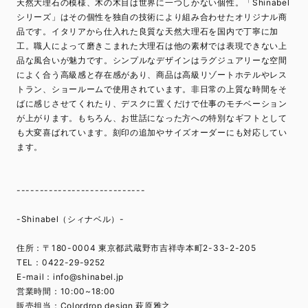
天然大理石の模様、木の木目は世界に一つしかない個性。「Shinabel
シリーズ」はその個性を独自の技術により組み合わせたオリジナル商
品です。イタリアから仕入れた良質な天然大理石を国内で丁寧に加
工。職人によって磨きこまれた大理石は他の素材では表現できない上
品な風合いが魅力です。シンプルなデザインはラグジュアリーな空間
によく合う高級感と存在感があり、商品は高級リゾートホテルやレス
トラン、ショールームで使用されています。非日常の上質な時間をそ
ばに感じさせてくれたり、デスクに置くだけで仕事のモチベーション
が上がります。もちろん、お世話になった方への特別なギフトとして
も大変喜ばれています。刻印の追加やサイズオーダーにも対応してい
ます。
----------------------------
-Shinabel（シィナベル）-
住所：〒180-0004 東京都武蔵野市吉祥寺本町2-33-2-205
TEL：0422-29-9252
E-mail：
info@shinabel.jp
営業時間：10:00~18:00
販売担当：Colordrop design 萩原雅之