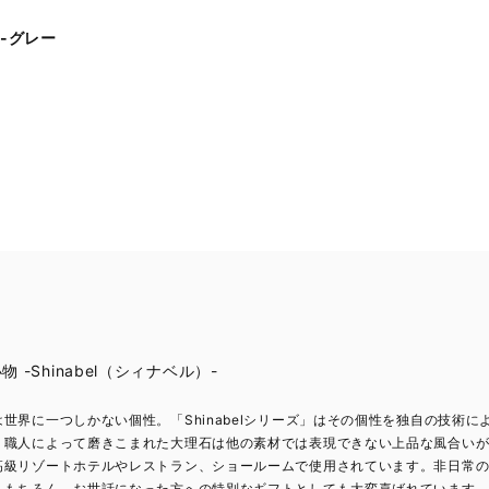
 -グレー
-Shinabel（シィナベル）-
世界に一つしかない個性。「Shinabelシリーズ」はその個性を独自の技術
。職人によって磨きこまれた大理石は他の素材では表現できない上品な風合い
高級リゾートホテルやレストラン、ショールームで使用されています。非日常
。もちろん、お世話になった方への特別なギフトとしても大変喜ばれています