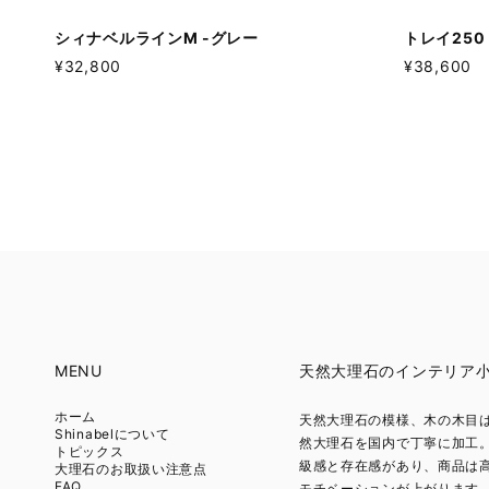
シィナベルラインM -グレー
トレイ250
¥32,800
¥38,600
MENU
天然大理石のインテリア小物 
ホーム
天然大理石の模様、木の木目は
Shinabelについて
然大理石を国内で丁寧に加工
トピックス
級感と存在感があり、商品は
大理石のお取扱い注意点
FAQ
モチベーションが上がります