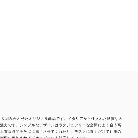
により組み合わせたオリジナル商品です。イタリアから仕入れた良質な天
が魅力です。シンプルなデザインはラグジュアリーな空間によく合う高
の上質な時間をそばに感じさせてくれたり、デスクに置くだけで仕事の
。刻印の追加やサイズオーダーにも対応しています。