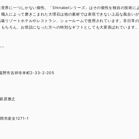
世界に一つしかない個性。「Shinabelシリーズ」はその個性を独自の技術
。職人によって磨きこまれた大理石は他の素材では表現できない上品な風合い
高級リゾートホテルやレストラン、ショールームで使用されています。非日常
。もちろん、お世話になった方への特別なギフトとしても大変喜ばれています
---
蔵野市吉祥寺本町2-33-2-205
n 萩原雅之
岡市産女1271-1