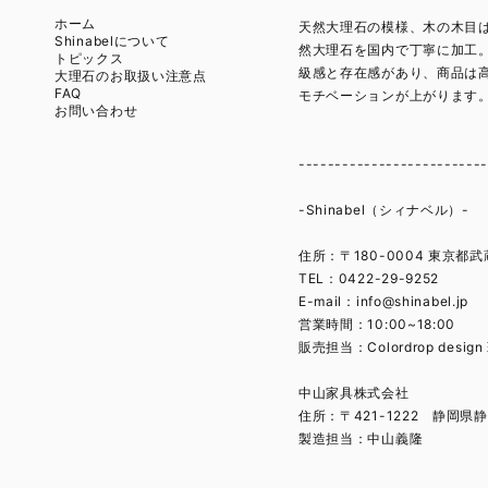
ホーム
天然大理石の模様、木の木目は
Shinabelについて
然大理石を国内で丁寧に加工
トピックス
級感と存在感があり、商品は
大理石のお取扱い注意点
FAQ
モチベーションが上がります
お問い合わせ
-------------------------
-Shinabel（シィナベル）-
住所：〒180-0004 東京都武
TEL：0422-29-9252
E-mail：
info@shinabel.jp
営業時間：10:00~18:00
販売担当：Colordrop desig
中山家具株式会社
住所：〒421-1222 静岡県静
製造担当：中山義隆