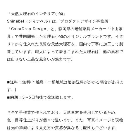
「天然大理石のインテリア小物」
Shinabel（シィナベル）は、プロダクトデザイン事務所
「ColorDrop Design」と、静岡県の老舗家具メーカー「中山家
具」で共同開発した大理石小物のオリジナルブランドです。イタ
リアから仕入れた良質な天然大理石を、国内で丁寧に加工して製
造しています。職人によって磨きこまれた大理石は、他の素材で
は出せない上品な風合いが魅力です。
◾︎送料：無料(＊離島・一部地域は追加送料がかかる場合がありま
す。)
◾︎納期：3～5日前後で発送致します。
＊全て手作業で作られており、天然素材を使用しているため、
色、目等仕上がりが個々で違います。また、写真イメージと現物
は光の加減により見え方や質感が異なる可能性もございます。