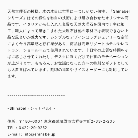
天然大理石の模様、木の木目は世界に一つしかない個性。「Shinabel
シリーズ」はその個性を独自の技術により組み合わせたオリジナル商
品です。イタリアから仕入れた良質な天然大理石を国内で丁寧に加
工。職人によって磨きこまれた大理石は他の素材では表現できない上
品な風合いが魅力です。シンプルなデザインはラグジュアリーな空間
によく合う高級感と存在感があり、商品は高級リゾートホテルやレス
トラン、ショールームで使用されています。非日常の上質な時間をそ
ばに感じさせてくれたり、デスクに置くだけで仕事のモチベーション
が上がります。もちろん、お世話になった方への特別なギフトとして
も大変喜ばれています。刻印の追加やサイズオーダーにも対応してい
ます。
----------------------------
-Shinabel（シィナベル）-
住所：〒180-0004 東京都武蔵野市吉祥寺本町2-33-2-205
TEL：0422-29-9252
E-mail：
info@shinabel.jp